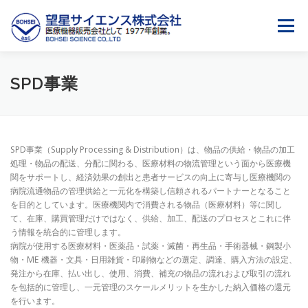
コ
ン
メニュー
テ
ン
ツ
へ
会社情報
事業内容
SDGSへの取り組み
SPD事業
ス
キ
ッ
プ
（COMPANY）
（SERVICE）
（SDGS）
SPD事業（Supply Processing & Distribution）は、物品の供給・物品の加工
処理・物品の配送、分配に関わる、医療材料の物流管理という面から医療機
関をサポートし、経済効果の創出と患者サービスの向上に寄与し医療機関の
求人情報
サイトマップ
お問合せ
病院流通物品の管理供給と一元化を構築し信頼されるパートナーとなること
を目的としています。医療機関内で消費される物品（医療材料）等に関し
て、在庫、購買管理だけではなく、供給、加工、配送のプロセスとこれに伴
う情報を統合的に管理します。
（RECRUIT）
（SITEMAP）
（CONTACT）
病院が使用する医療材料・医薬品・試薬・滅菌・再生品・手術器械・鋼製小
物・ME 機器・文具・日用雑貨・印刷物などの選定、調達、購入方法の設定、
発注から在庫、払い出し、使用、消費、補充の物品の流れおよび取引の流れ
を包括的に管理し、一元管理のスケールメリットを生かした納入価格の還元
を行います。