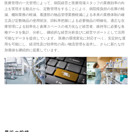
医療管理の一元管理によって、病院経営と医療現場スタッフの業務効率の向
上を実現する観点から、定数管理をすることにより、病院様負担の在庫の軽
減、棚卸業務の軽減、看護部の物品管理業務軽減による本来の業務体制の確
立及び定数物品の使用状況、回転率把握による必要物品の明確化、適正な在
庫管理による効率化と倉庫スペースの省力化など経営者、維持等に必要な各
種データを集計、分析し、継続的な経営分析並びに経営サポートとして活用
可能なデータを提供しています。 医療の環境変化に対応すべく、安定的な運
用を可能にし、経済性及び効率性の高い物流管理を追求し、さらに新たな付
加価値を継続的に提案しています。