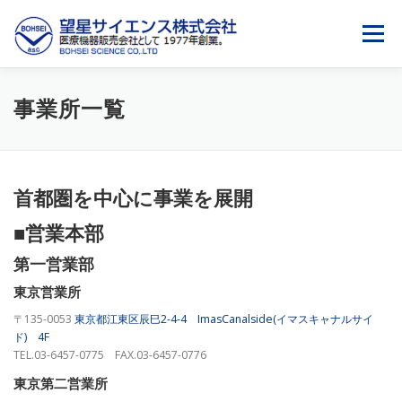
コ
ン
メニュー
テ
ン
ツ
へ
会社情報
事業内容
SDGSへの取り組み
事業所一覧
ス
キ
ッ
プ
（COMPANY）
（SERVICE）
（SDGS）
首都圏を中心に事業を展開
■営業本部
求人情報
サイトマップ
お問合せ
第一営業部
東京営業所
（RECRUIT）
（SITEMAP）
（CONTACT）
〒135-0053
東京都江東区辰巳2-4-4 ImasCanalside(イマスキャナルサイ
ド) 4F
TEL.03-6457-0775 FAX.03-6457-0776
東京第二営業所